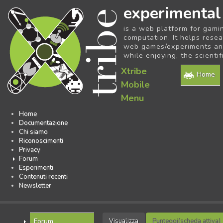
experimental
is a web platform for gami
computation. It helps resea
web games/experiments and 
while enjoying, the scientif
Xtribe
Home
Mobile
Menu
Home
Documentazione
Chi siamo
Riconoscimenti
Privacy
Forum
Esperimenti
Contenuti recenti
Newsletter
Forum
Visualizza
Punteggi
(scheda attiva)